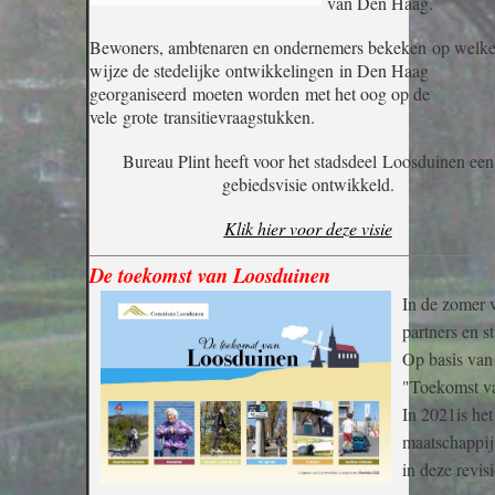
van Den Haag.
Bewoners, ambtenaren en ondernemers bekeken
op welk
wijze de stedelijke
ontwikkelingen in Den Haag
georganiseerd moeten worden met het oog op de
vele grote transitievraagstukken.
Bureau Plint heeft voor het stadsdeel Loosduinen een
gebiedsvisie ontwikkeld.
Klik hier voor deze visie
De toekomst van Loosduinen
In de zomer 
partners en s
Op basis van
"Toekomst v
In 2021is het
maatschappij
in deze revis