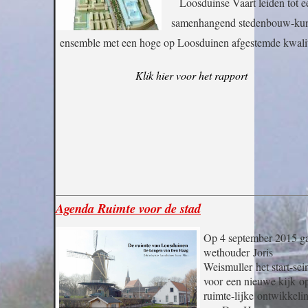
Loosduinse Vaart leiden tot e
samenhangend stedenbouw-ku
ensemble met een hoge op Loosduinen afgestemde kwalit
Klik hier voor het rapport
Agenda Ruimte voor de stad
Op 4 september 2015 g
wethouder Joris
Weismuller het start-sei
voor een nieuwe kijk o
ruimte-lijke ontwikkeli