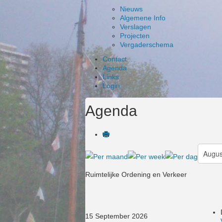
Nieuws
Algemene Info
Verslagen
Projecten
Vergaderschema
Contact...
Agenda
Links
Login
Agenda
Ruimtelijke Ordening en Verkeer
15 September 2026